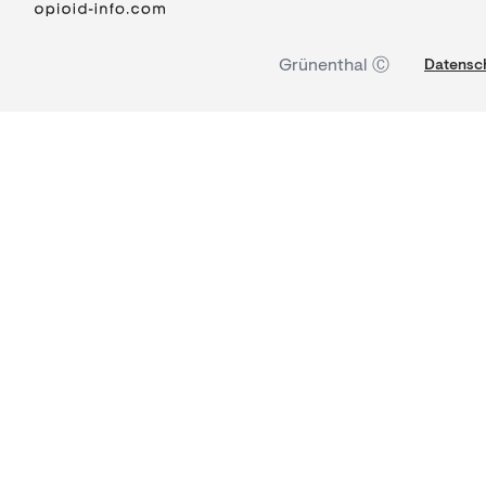
Grünenthal Ⓒ
Datensch