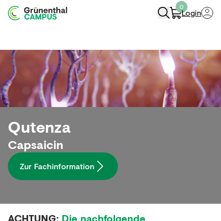
0
Login
Navigation Öffnen
Qutenza
Capsaicin​
Zur Fachinformation​
ACHTUNG:
Die nachfolgende